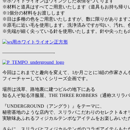
※ホワイトライオンはウインクした表情をつくります
※材料と道具はすべてご用意いたします（道具もお持ち帰り
※1個分の材料をお渡しします
※目は多種の色をご用意いたしますが、数に限りがあります
※原毛に近い毛を使用します。洗浄済みですが匂い、汚れ、
※先端が細く尖っている針を使用いたします。針や尖ったも
———————————-
今回はこれまでと趣向を変えて、1か月ごとに3組の作家さん
フィーチャーしていくシリーズ企画です。
場所は浅草、路地裏に建つビルの地下にある
知る人ぞ知る洋服屋、THE THREE ROBBERS（通称スリラ
『UNDERGROUND（アングラ）』をテーマに、
秘密基地のような店内で、スリラバこだわりのセレクト＆オ
実験味あふれるフィジカルテンポなアイテムをお楽しみいた
さらに、スリラバとフィジカルテンポのコラボアイテムもただ