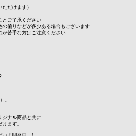
いただけます）
ことご了承ください
色の偏りなどが多少ある場合もございます
のが苦手な方はご注意ください
を
バ）。
リジナル商品と共に
だけます。
いま開発中…!