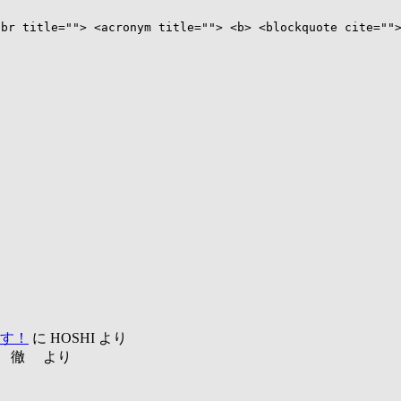
bbr title=""> <acronym title=""> <b> <blockquote cite=""
ます！
に HOSHI より
越 徹 より