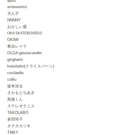
apsu
andawarhol
犬ん子
NNNNY
おかしい屋
OKA SKATEBOARDS
OKIMI
奥浜レイラ
OLGA-goosecandle-
ginghami
kreisbahn(クライスバーン)
cocilaelle
colliu
坂本渉太
さかもとちあき
死後くん
ステレオテニス
TAKOLABO
多田玲子
タナカカツキ
TMKY