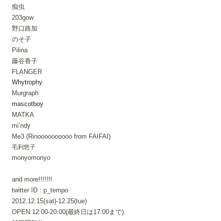
痴虫
203gow
野口路加
のそ子
Pilina
藤谷香子
FLANGER
Whytrophy
Murgraph
mascotboy
MATKA
mi’ndy
Me3 (Rinoooooooooo from FAIFAI)
毛利悠子
monyomonyo
and more!!!!!!!
twitter ID : p_tempo
2012.12.15(sat)-12.25(tue)
OPEN:12:00-20:00(最終日は17:00まで)