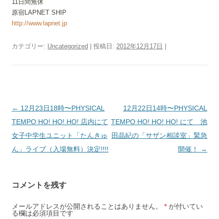
11日間無休
原宿LAPNET SHIP
http://www.lapnet.jp
カテゴリー:
Uncategorized
| 投稿日:
2012年12月17日
|
投稿ナビゲーション
←
12月23日18時〜PHYSICAL
12月22日14時〜PHYSICAL
TEMPO HO! HO! HO! 店内にて
TEMPO HO! HO! HO! にて 池
女子中学生ユニット「たんきゅ
田晶紀の「サザン相談室」緊急
ん」ライブ（入場無料）決定!!!!
開催！
→
コメントを残す
メールアドレスが公開されることはありません。
*
が付いてい
る欄は必須項目です