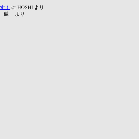
ます！
に HOSHI より
越 徹 より