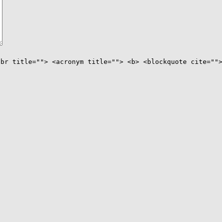
bbr title=""> <acronym title=""> <b> <blockquote cite=""