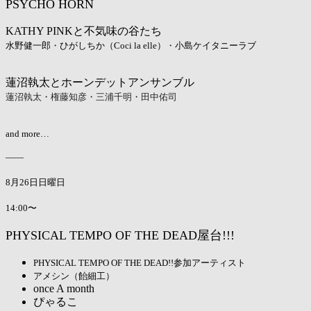
PSYCHO HORN
KATHY PINKと不気味の谷たち
水野健一郎
・
ひがしちか（Coci la elle）
・
小島ケイタニーラブ
蓮沼執太とホーンデットアンサンブル
蓮沼執太
・
権藤知彦
・
三浦千明・田中佑司
and more…
——
8月26日日曜日
14:00〜
PHYSICAL TEMPO OF THE DEAD屋台!!!
PHYSICAL TEMPO OF THE DEAD!!参加アーティスト
アメシン（飴細工）
once A month
ぴゃるこ