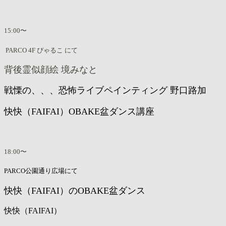
15:00〜
PARCO 4F ぴゃるこ にて
背後霊似顔絵
境みなと
戦慄の、、、恐怖
ライブペイ
ンティング
野口路加
快快（FAIFAI）OBAKE盆ダンス講座
18:00〜
PARCO公園通り広場にて
快快（FAIFAI）のOBAKE盆ダンス
快快（FAIFAI）